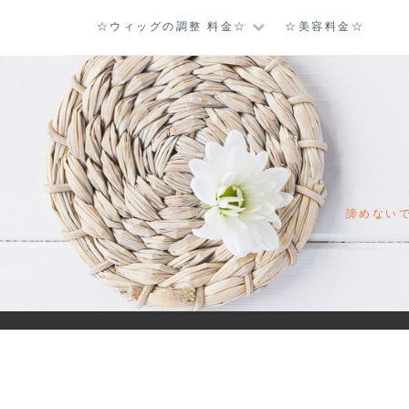
コ
☆ウィッグの調整 料金☆
☆美容料金☆
ン
テ
ン
ツ
に
ス
キ
ッ
諦めない
プ