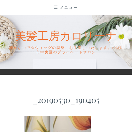
コ
メニュー
ン
テ
ン
美髪工房カロリーナ
ツ
に
諦めないで☆ウィッグの調整、お手直しいたします。/札幌
ス
市中央区のプライベートサロン
キ
ッ
プ
_20190530_190405