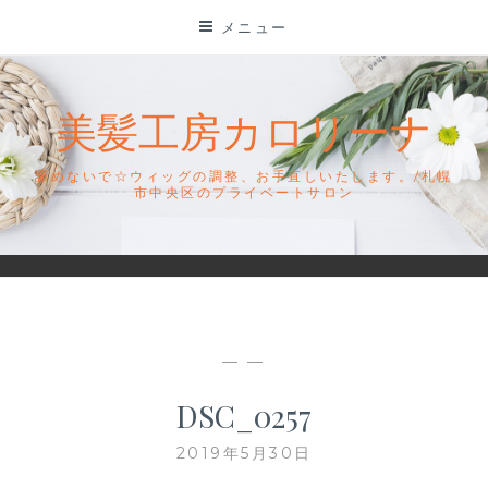
コ
メニュー
ン
テ
ン
美髪工房カロリーナ
ツ
に
諦めないで☆ウィッグの調整、お手直しいたします。/札幌
ス
市中央区のプライベートサロン
キ
ッ
プ
— —
DSC_0257
2019年5月30日