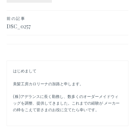
投
前の記事
DSC_0257
稿
ナ
ビ
ゲ
はじめまして
ー
シ
美髪工房カロリーナの加路と申します。
ョ
(株)アデランスに長く勤務し、数多くのオーダーメイドウィ
ッグを調整、提供してきました。これまでの経験が メーカー
ン
の枠をこえて皆さまのお役に立てたら幸いです。